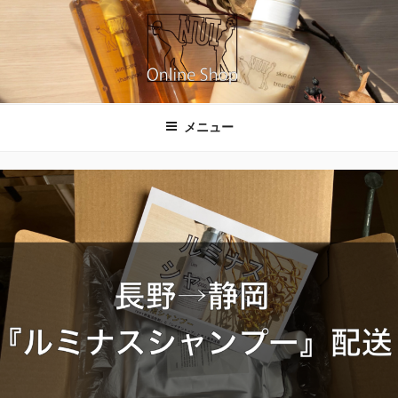
コ
ン
テ
ン
ツ
NUIのオンラインショップ
へ
メニュー
ス
キ
ッ
プ