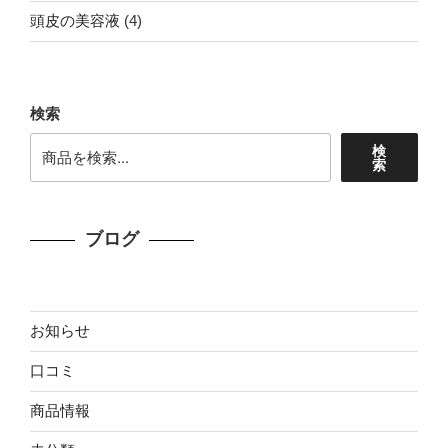
個
商
4
頭皮の美容液
4
の
品
個
商
の
品
商
検索
品
検
索
ブログ
お知らせ
口コミ
商品情報