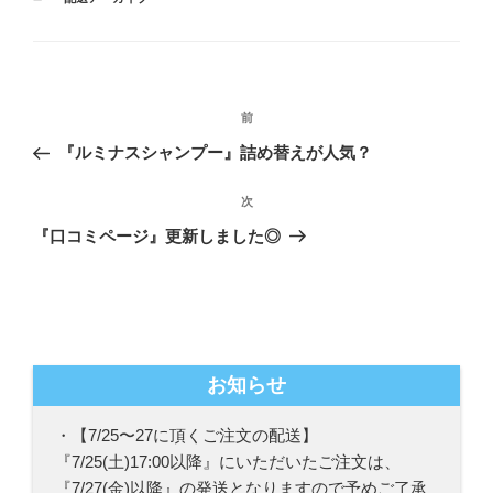
テ
ゴ
リ
ー
投
前
前
稿
の
『ルミナスシャンプー』詰め替えが人気？
ナ
投
ビ
稿
次
次
ゲ
の
『口コミページ』更新しました◎
投
ー
稿
シ
ョ
ン
お知らせ
・【7/25〜27に頂くご注文の配送】
『7/25(土)17:00以降』にいただいたご注文は、
『7/27(金)以降』の発送となりますので予めご了承