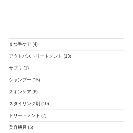
4
まつ毛ケア
4
個
13
アウトバストリートメント
13
の
個
商
1
サプリ
1
の
品
個
商
15
シャンプー
15
の
品
個
商
6
スキンケア
6
の
品
個
商
10
スタイリング剤
10
の
品
個
商
7
トリートメント
7
の
品
個
商
5
美容機具
5
の
品