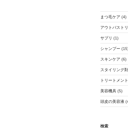
4
まつ毛ケア
4
アウトバスト
1
サプリ
1
個
シャンプー
15
の
商
6
スキンケア
6
品
スタイリング
トリートメン
5
美容機具
5
個
頭皮の美容液
の
商
品
検索