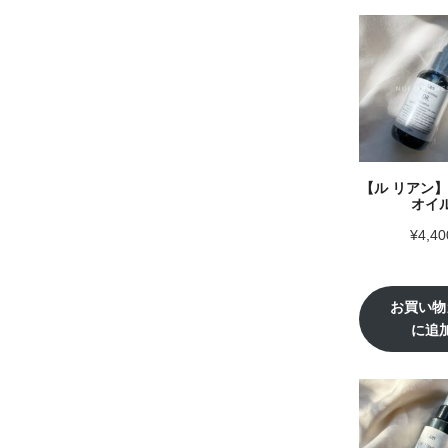
【ル リアン
オイ
¥
4,40
お買い物
に追