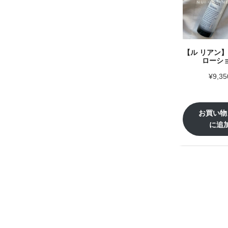
【ル リアン
ローシ
¥
9,35
お買い物
に追