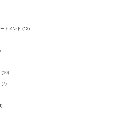
個
13
リートメント
13
の
個
商
の
品
商
15
品
個
の
個
商
10
剤
10
の
品
個
商
7
ト
7
の
品
個
商
の
品
商
4
4
品
個
の
商
品