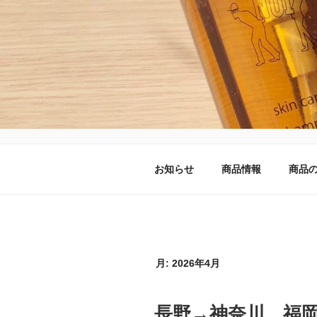
コ
ン
テ
ン
ツ
へ
NUIのオン
ス
キ
ッ
プ
お知らせ
商品情報
商品
月:
2026年4月
長野→神奈川、福