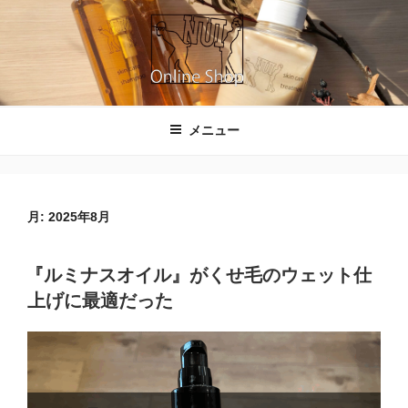
コ
ン
テ
ン
ツ
NUIのオンラインショップ
へ
メニュー
ス
キ
ッ
プ
月:
2025年8月
『ルミナスオイル』がくせ毛のウェット仕
上げに最適だった