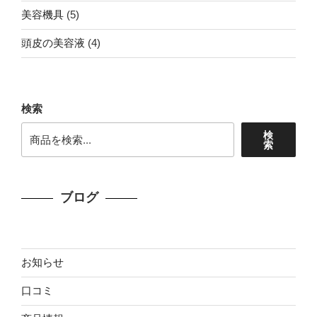
個
商
5
美容機具
5
の
品
個
商
4
頭皮の美容液
4
の
品
個
商
の
品
商
検索
品
検
索
ブログ
お知らせ
口コミ