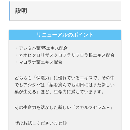
プ
セ
説明
ラ
ム
プ
リニューアルのポイント
ラ
ス
・アシタバ葉/茎エキス配合
120ml
・ネオピクロリザスクロフラリフロラ根エキス配合
個
・マヨラナ葉エキス配合
どちらも『保湿力』に優れているエキスで、その中
でもアシタバは『葉を摘んでも明日にはまた新しい
葉が生える』ほど、生命力に満ちていまます。
その生命力を活かした新しい『スカルプセラム＋』
ぜひお試しくださいませ◎