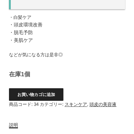
・白髪ケア
・頭皮環境改善
・脱毛予防
・美肌ケア
などが気になる方は是非◎
在庫1個
【HUE
お買い物カゴに追加
ケ
商品コード:
34
カテゴリー:
スキンケア
,
頭皮の美容液
ア】
ス
カ
説明
ル