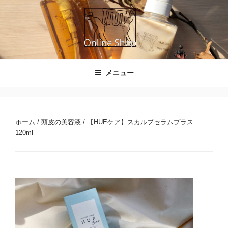
コ
ン
テ
ン
ツ
NUIのオンラインショップ
へ
メニュー
ス
キ
ッ
プ
ホーム
/
頭皮の美容液
/ 【HUEケア】スカルプセラムプラス
120ml