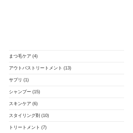
4
まつ毛ケア
4
個
13
アウトバストリートメント
13
の
個
商
1
サプリ
1
の
品
個
商
15
シャンプー
15
の
品
個
商
6
スキンケア
6
の
品
個
商
10
スタイリング剤
10
の
品
個
商
7
トリートメント
7
の
品