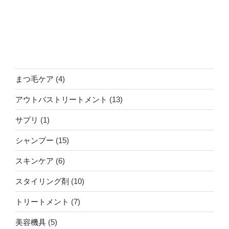
4
まつ毛ケア
4
個
13
アウトバストリートメント
13
の
個
商
1
サプリ
1
の
品
個
商
15
シャンプー
15
の
品
個
商
6
スキンケア
6
の
品
個
商
10
スタイリング剤
10
の
品
個
商
7
トリートメント
7
の
品
個
商
5
美容機具
5
の