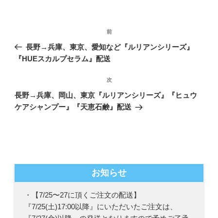
リ
ー
投
前
前
稿
の
長野→兵庫、東京、愛知など『ルリアンシリーズ』
ナ
投
『HUEスカルプセラム』配送
ビ
稿
ゲ
次
次
の
ー
長野→兵庫、岡山、東京『ルリアンシリーズ』『ヒュウ
投
シ
ケアシャンプー』『天恵石鹸』配送
稿
ョ
ン
お知らせ
・【7/25〜27に頂くご注文の配送】
『7/25(土)17:00以降』にいただいたご注文は、