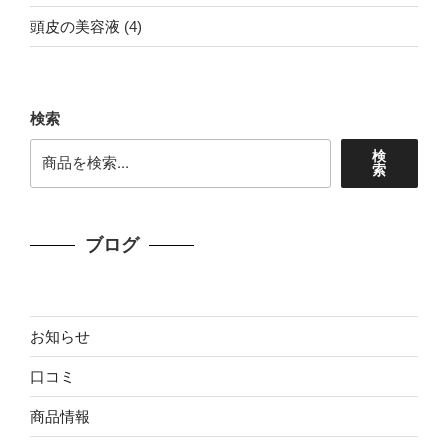
品
個
商
4
頭皮の美容液
4
の
品
個
商
の
品
商
検索
品
検
索
ブログ
お知らせ
口コミ
商品情報