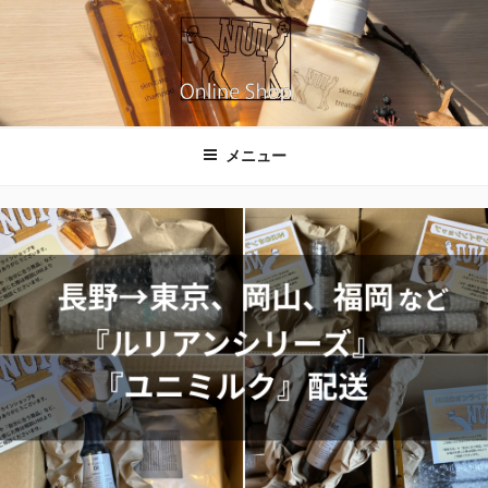
コ
ン
テ
ン
ツ
NUIのオンラインショップ
へ
メニュー
ス
キ
ッ
プ