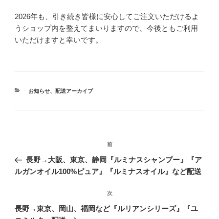
2026年も、引き続き皆様に安心してご注文いただけるよ
うショップ内を整えてまいりますので、今後ともご利用
いただけますと幸いです。
カ
お知らせ
、
配送アーカイブ
テ
ゴ
リ
ー
投
前
前
稿
の
長野→大阪、東京、静岡『ルミナスシャンプー』『ア
ナ
投
ルガンオイル100%ピュア』『ルミナスオイル』など配送
ビ
稿
ゲ
次
次
の
ー
長野→東京、岡山、福岡など『ルリアンシリーズ』『ユ
投