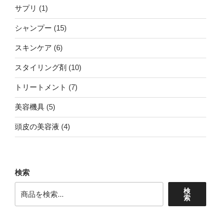
商
1
サプリ
1
の
品
個
商
15
シャンプー
15
の
品
個
商
6
スキンケア
6
の
品
個
商
10
スタイリング剤
10
の
品
個
商
7
トリートメント
7
の
品
個
商
5
美容機具
5
の
品
個
商
4
頭皮の美容液
4
の
品
個
商
の
品
商
検索
品
検
索