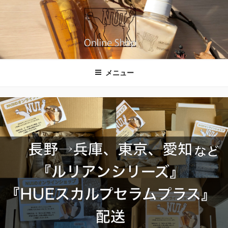
コ
ン
テ
ン
ツ
NUIのオンラインショップ
へ
メニュー
ス
キ
ッ
プ