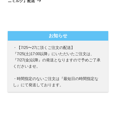
シ
ニミルク』配送
稿
ョ
ン
お知らせ
・【7/25〜27に頂くご注文の配送】
『7/25(土)17:00以降』にいただいたご注文は、
『7/27(金)以降』の発送となりますので予めご了承
くださいませ。
・時間指定のないご注文は『最短日の時間指定な
し』にて発送しております。