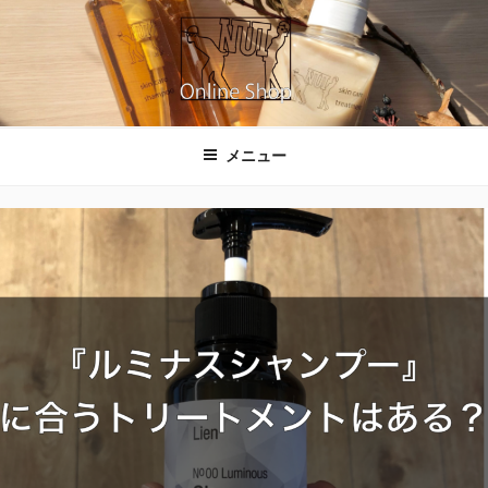
コ
ン
テ
ン
ツ
NUIのオンラインショップ
へ
メニュー
ス
キ
ッ
プ