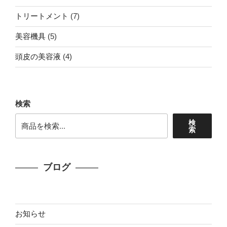
品
個
商
7
トリートメント
7
の
品
個
商
5
美容機具
5
の
品
個
商
4
頭皮の美容液
4
の
品
個
商
の
品
商
検索
品
検
索
ブログ
お知らせ