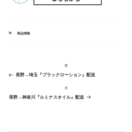
カ
商品情報
テ
ゴ
リ
ー
投
前
前
稿
の
長野→埼玉『ブラックローション』配送
ナ
投
ビ
稿
次
次
ゲ
の
長野→神奈川『ルミナスオイル』配送
投
ー
稿
シ
ョ
ン