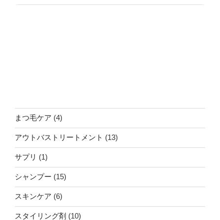
4
まつ毛ケア
4
個
13
アウトバストリートメント
13
の
個
商
1
サプリ
1
の
品
個
商
15
シャンプー
15
の
品
個
商
6
スキンケア
6
の
品
個
商
10
スタイリング剤
10
の