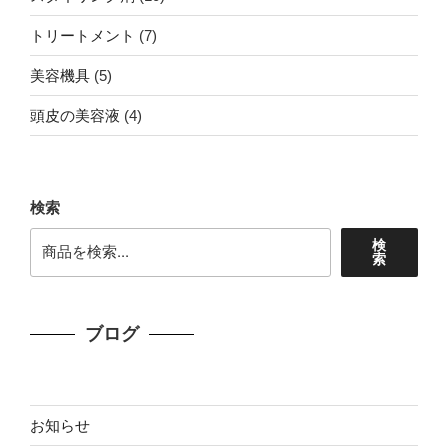
の
品
個
商
7
トリートメント
7
の
品
個
商
5
美容機具
5
の
品
個
商
4
頭皮の美容液
4
の
品
個
商
の
品
商
検索
品
検
索
ブログ
お知らせ