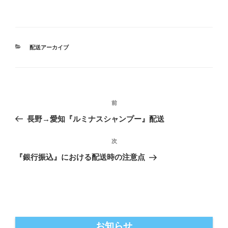
カ
配送アーカイブ
テ
ゴ
リ
ー
投
前
前
稿
の
長野→愛知『ルミナスシャンプー』配送
ナ
投
ビ
稿
次
次
ゲ
の
『銀行振込』における配送時の注意点
投
ー
稿
シ
ョ
ン
お知らせ