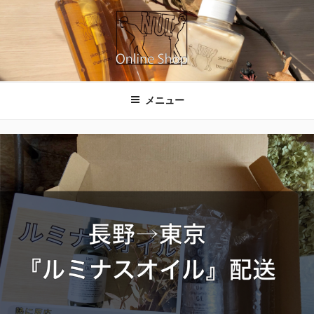
コ
ン
テ
ン
ツ
NUIのオンラインショップ
へ
メニュー
ス
キ
ッ
プ