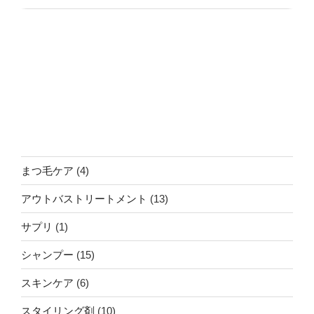
4
まつ毛ケア
4
個
13
アウトバストリートメント
13
の
個
商
1
サプリ
1
の
品
個
商
15
シャンプー
15
の
品
個
商
6
スキンケア
6
の
品
個
商
10
スタイリング剤
10