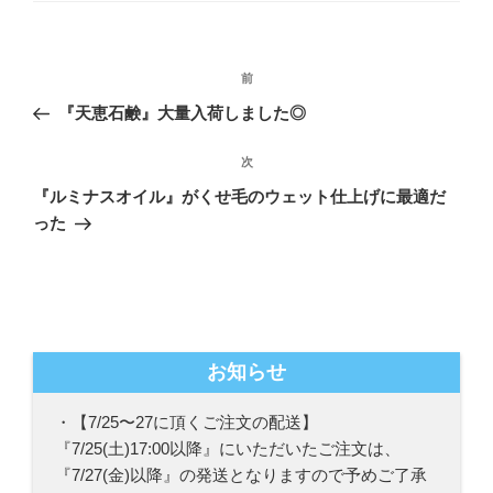
リ
ー
投
前
前
稿
の
『天恵石鹸』大量入荷しました◎
ナ
投
ビ
稿
次
次
ゲ
の
『ルミナスオイル』がくせ毛のウェット仕上げに最適だ
投
ー
った
稿
シ
ョ
ン
お知らせ
・【7/25〜27に頂くご注文の配送】
『7/25(土)17:00以降』にいただいたご注文は、
『7/27(金)以降』の発送となりますので予めご了承