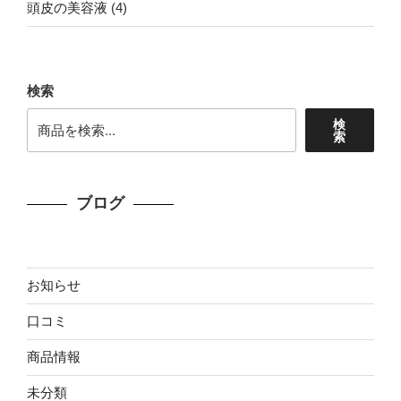
4
頭皮の美容液
4
の
品
個
商
の
品
商
検索
品
検
索
ブログ
お知らせ
口コミ
商品情報
未分類