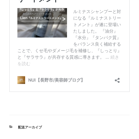
カ
配送アーカイブ
テ
ゴ