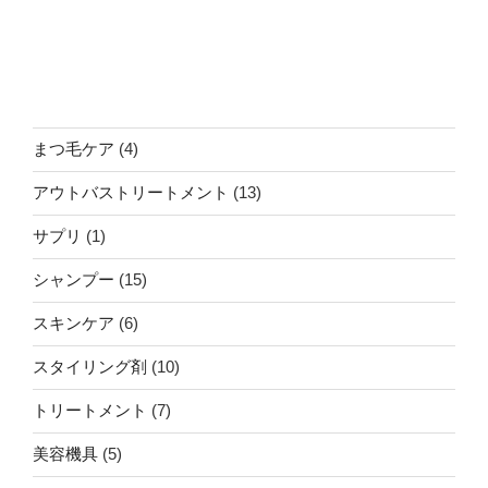
4
まつ毛ケア
4
個
13
アウトバストリートメント
13
の
個
商
1
サプリ
1
の
品
個
商
15
シャンプー
15
の
品
個
商
6
スキンケア
6
の
品
個
商
10
スタイリング剤
10
の
品
個
商
7
トリートメント
7
の
品
個
商
5
美容機具
5
の
品
個
商