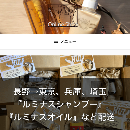
コ
ン
テ
ン
ツ
NUIのオンラインショップ
へ
メニュー
ス
キ
ッ
プ