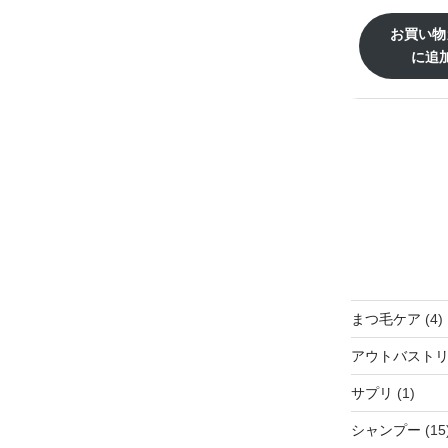
お買い物
に追
4
まつ毛ケア
4
アウトバスト
1
サプリ
1
個
シャンプー
15
の