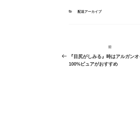
カ
配送アーカイブ
テ
ゴ
リ
ー
投
前
前
稿
の
『目尻がしみる』時はアルガンオ
投
100%ピュアがおすすめ
ナ
稿
ビ
ゲ
ー
シ
ョ
ン