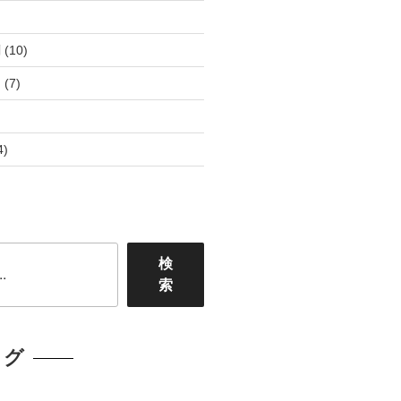
個
の
個
商
10
剤
10
の
品
個
商
7
ト
7
の
品
個
商
の
品
商
4
4
品
個
の
商
品
検
索
ログ