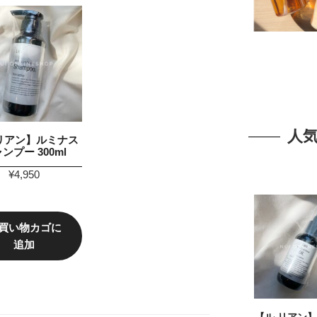
人
リアン】ルミナス
ンプー 300ml
¥
4,950
買い物カゴに
追加
【ル リアン