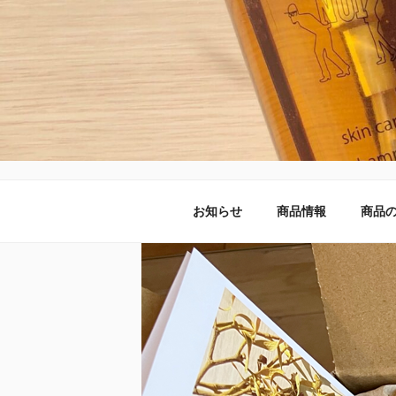
コ
ン
テ
ン
ツ
へ
NUIのオン
ス
キ
ッ
プ
お知らせ
商品情報
商品