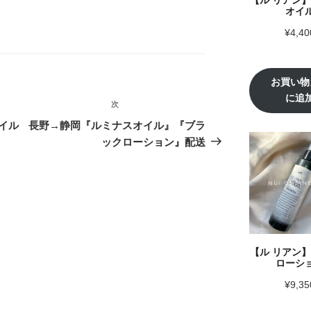
オイ
¥
4,40
お買い物
に追
次
次
の
イル
長野→静岡『ルミナスオイル』『ブラ
投
ックローション』配送
稿
【ル リアン
ローシ
¥
9,35