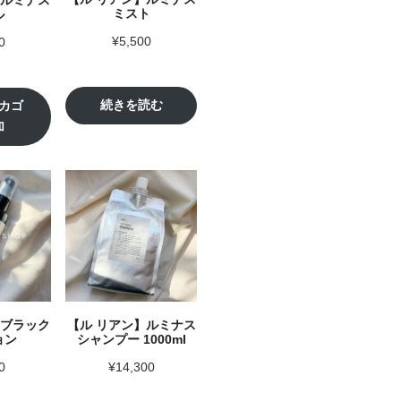
ミスト
ル
¥
5,500
0
続きを読む
カゴ
加
】ブラック
【ル リアン】ルミナス
ョン
シャンプー 1000ml
0
¥
14,300