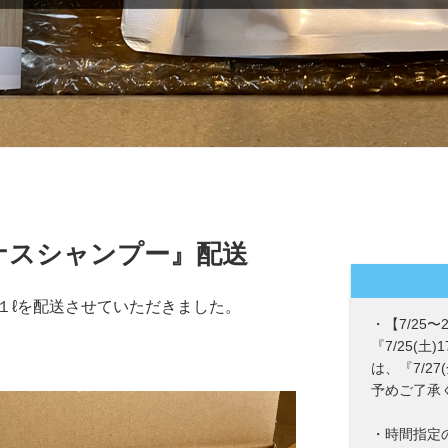
ナスシャンプー』配送
１ℓを配送させていただきました。
・【7/25
『7/25(土
は、『7/2
予めご了承
・時間指定