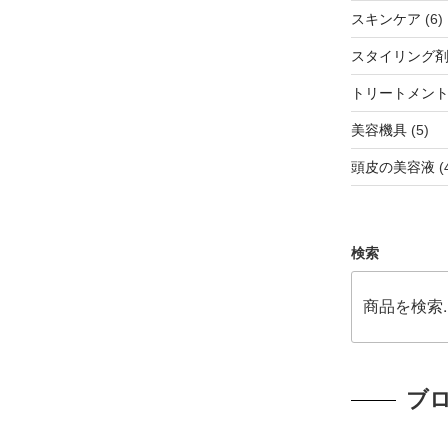
商
6
スキンケア
6
品
スタイリング
トリートメン
5
美容機具
5
個
頭皮の美容液
の
商
品
検索
ブ