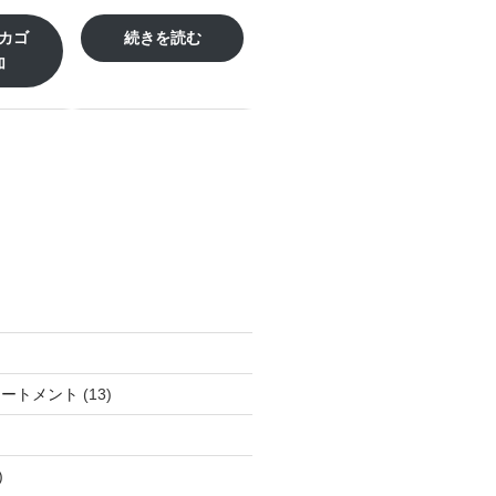
カゴ
続きを読む
加
個
13
リートメント
13
の
個
商
の
品
商
15
品