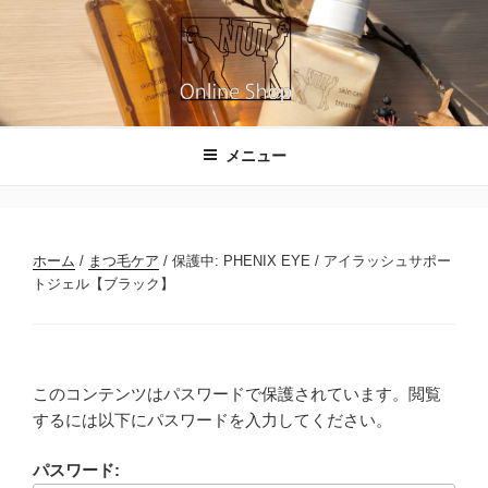
コ
ン
テ
ン
ツ
NUIのオンラインショップ
へ
メニュー
ス
キ
ッ
プ
ホーム
/
まつ毛ケア
/ 保護中: PHENIX EYE / アイラッシュサポー
トジェル【ブラック】
このコンテンツはパスワードで保護されています。閲覧
するには以下にパスワードを入力してください。
パスワード: