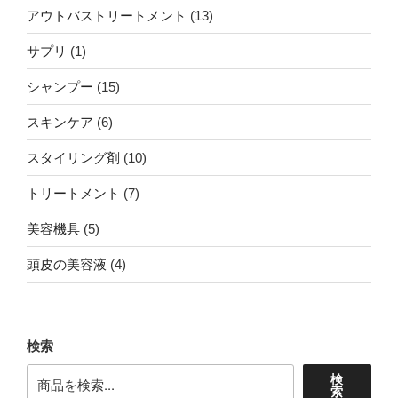
個
13
アウトバストリートメント
13
の
個
商
1
サプリ
1
の
品
個
商
15
シャンプー
15
の
品
個
商
6
スキンケア
6
の
品
個
商
10
スタイリング剤
10
の
品
個
商
7
トリートメント
7
の
品
個
商
5
美容機具
5
の
品
個
商
4
頭皮の美容液
4
の
品
個
商
の
品
商
検索
品
検
索