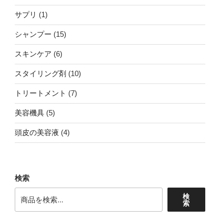
個
商
1
サプリ
1
の
品
個
商
15
シャンプー
15
の
品
個
商
6
スキンケア
6
の
品
個
商
10
スタイリング剤
10
の
品
個
商
7
トリートメント
7
の
品
個
商
5
美容機具
5
の
品
個
商
4
頭皮の美容液
4
の
品
個
商
の
品
商
検索
品
検
索