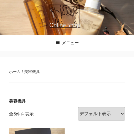
コ
ン
テ
ン
ツ
NUIのオンラインショップ
へ
メニュー
ス
キ
ッ
プ
ホーム
/ 美容機具
美容機具
全5件を表示